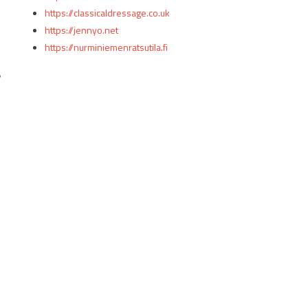
https://classicaldressage.co.uk
https://jennyo.net
https://nurminiemenratsutila.fi
ら