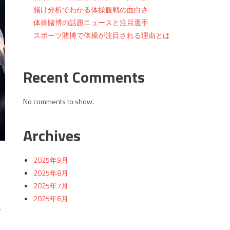
賭け分析でわかる体操観戦の面白さ
体操賭博の話題ニュースと注目選手
スポーツ賭博で体操が注目される理由とは
Recent Comments
No comments to show.
Archives
2025年9月
2025年8月
2025年7月
2025年6月
て