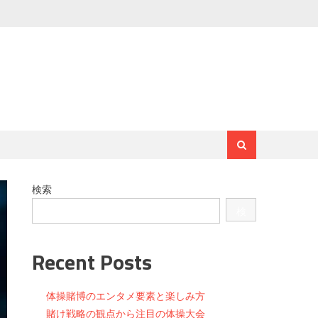
検索
検
索
Recent Posts
体操賭博のエンタメ要素と楽しみ方
賭け戦略の観点から注目の体操大会