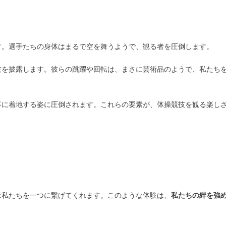
す。選手たちの身体はまるで空を舞うようで、観る者を圧倒します。
技を披露します。彼らの跳躍や回転は、まさに芸術品のようで、私たち
事に着地する姿に圧倒されます。これらの要素が、体操競技を観る楽し
。
は私たちを一つに繋げてくれます。このような体験は、
私たちの絆を強