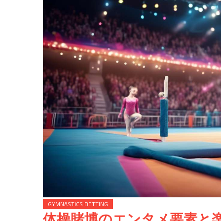
GYMNASTICS BETTING
体操賭博のエンタメ要素と