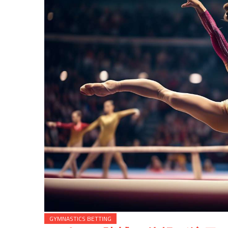
ュ
ー
ス
と
注
目
選
手
は
GYMNASTICS BETTING