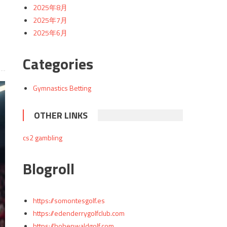
2025年8月
2025年7月
2025年6月
Categories
Gymnastics Betting
OTHER LINKS
cs2 gambling
Blogroll
https://somontesgolf.es
https://edenderrygolfclub.com
https://hohenwaldgolf.com