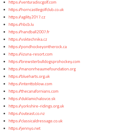
https://venturadiscgolf.com
https://horncastlegolfclub.co.uk
https://agility2017.cz
https://hbcb.lu
https://handball2007.fr
https://vsktechnika.cz
https://pondhockeyontherock.ca
https://iizuna-resort.com
https://brewsterbulldogsprohockey.com
https://manonrheaumefoundation.org
https://blueharts.org.uk
https://intenttoblow.com
https://thecanafornians.com
https://duklamichalovce.sk
https://yorkshire-ridings.org.uk
https://outeast.co.nz
https://classicaldressage.co.uk
https://jennyo.net