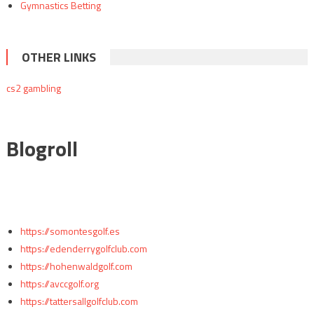
Gymnastics Betting
OTHER LINKS
cs2 gambling
Blogroll
https://somontesgolf.es
https://edenderrygolfclub.com
https://hohenwaldgolf.com
https://avccgolf.org
https://tattersallgolfclub.com