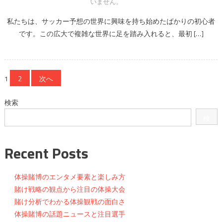
いません。
者
私たちは、サッカー予想の世界に興味を持ち始めたばかりの初心者
で
です。この広大で複雑な世界に足を踏み入れると、最初 […]
も
わ
か
る
投
1
2
次へ
サ
ッ
稿
カ
検索
ナ
ー
検
予
索
ビ
想
Recent Posts
の
ゲ
基
ー
本
体操賭博のエンタメ要素と楽しみ方
テ
シ
賭け戦略の観点から注目の体操大会
ク
賭け分析でわかる体操観戦の面白さ
ニ
ョ
体操賭博の話題ニュースと注目選手
ッ