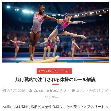
ポ
ー
ツ
ベ
ッ
テ
ィ
ン
グ
ピ
ッ
ク
を
GYMNASTICS BETTING
成
賭け戦略で注目される体操のルール解説
功
に
賭
7月 27, 2025
Dr. Yasmin Treutel PhD
コメントを受け付けて
導
け
いません。
く
戦
方
体操における賭け戦略の重要性 体操は、その美しさとアスリートの
略
法