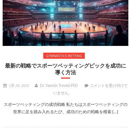
ポ
イ
ン
ト
ま
と
め
は
GYMNASTICS BETTING
最新の戦略でスポーツベッティングピックを成功に
導く方法
最
7月 29, 2025
Dr. Yasmin Treutel PhD
コメントを受け付けて
新
いません。
の
スポーツベッティングの成功戦略 私たちはスポーツベッティングの
戦
世界に足を踏み入れるたび、成功のための戦略を模索 […]
略
で
ス