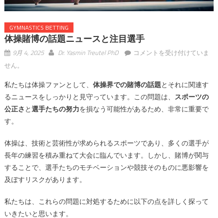
GYMNASTICS BETTING
体操賭博の話題ニュースと注目選手
体
9月 4, 2025
Dr. Yasmin Treutel PhD
コメントを受け付けていま
操
せん。
賭
私たちは体操ファンとして、
体操界での賭博の話題
とそれに関連す
博
の
るニュースをしっかりと見守っています。この問題は、
スポーツの
話
公正さ
と
選手たちの努力
を損なう可能性があるため、非常に重要で
題
す。
ニ
ュ
体操は、技術と芸術性が求められるスポーツであり、多くの選手が
ー
長年の練習を積み重ねて大会に臨んでいます。しかし、賭博が関与
ス
することで、選手たちのモチベーションや競技そのものに悪影響を
と
及ぼすリスクがあります。
注
目
私たちは、これらの問題に対処するために以下の点を詳しく探って
選
いきたいと思います。