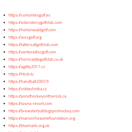
https://somontesgolf.es
https://edenderrygolfclub.com
https://hohenwaldgolf.com
https://avccgolf.org
https://tattersallgolfclub.com
https://venturadiscgolf.com
https://horncastlegolfclub.co.uk
https://agility2017.cz
https://hbcb.lu
https://handball2007.fr
https://vsktechnika.cz
https://pondhockeyontherock.ca
https://iizuna-resort.com
https://brewsterbulldogsprohockey.com
https://manonrheaumefoundation.org
https://blueharts.org.uk