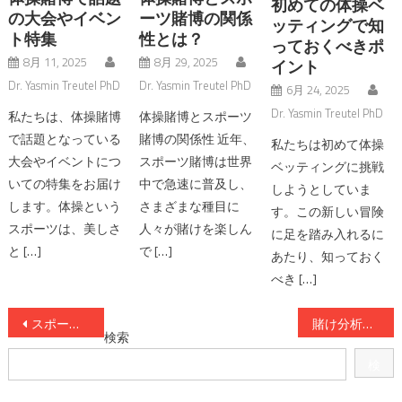
初めての体操ベ
の大会やイベン
ーツ賭博の関係
ッティングで知
ト特集
性とは？
っておくべきポ
8月 11, 2025
8月 29, 2025
イント
Dr. Yasmin Treutel PhD
Dr. Yasmin Treutel PhD
6月 24, 2025
Dr. Yasmin Treutel PhD
私たちは、体操賭博
体操賭博とスポーツ
で話題となっている
賭博の関係性 近年、
私たちは初めて体操
大会やイベントにつ
スポーツ賭博は世界
ベッティングに挑戦
いての特集をお届け
中で急速に普及し、
しようとしていま
します。体操という
さまざまな種目に
す。この新しい冒険
スポーツは、美しさ
人々が賭けを楽しん
に足を踏み入れるに
と […]
で […]
あたり、知っておく
べき […]
投
スポーツ賭博で体操が注目される理由とは
賭け分析でわかる体操観戦の面白さ
検索
稿
検
ナ
索