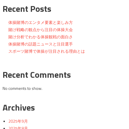
ビ
Recent Posts
ゲ
体操賭博のエンタメ要素と楽しみ方
ー
賭け戦略の観点から注目の体操大会
賭け分析でわかる体操観戦の面白さ
シ
体操賭博の話題ニュースと注目選手
ョ
スポーツ賭博で体操が注目される理由とは
ン
Recent Comments
No comments to show.
Archives
2025年9月
2025年8月