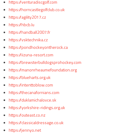
https://venturadiscgolf.com
https://horncastlegolfclub.co.uk
https://agility2017.cz
https://hbcb.lu
https://handball2007.fr
https://vsktechnika.cz
https://pondhockeyontherock.ca
https://iizuna-resort.com
https://brewsterbulldogsprohockey.com
https://manonrheaumefoundation.org
https://blueharts.org.uk
https://intenttoblow.com
https://thecanafornians.com
https://duklamichalovce.sk
https://yorkshire-ridings.org.uk
https://outeast.co.nz
https://classicaldressage.co.uk
https://jennyo.net