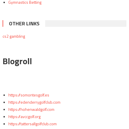
Gymnastics Betting
OTHER LINKS
cs2 gambling
Blogroll
https://somontesgolf.es
https://edenderrygolfclub.com
https://hohenwaldgolf.com
https://avccgolf.org
https://tattersallgolfclub.com