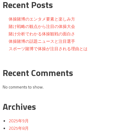
Recent Posts
体操賭博のエンタメ要素と楽しみ方
賭け戦略の観点から注目の体操大会
賭け分析でわかる体操観戦の面白さ
体操賭博の話題ニュースと注目選手
スポーツ賭博で体操が注目される理由とは
Recent Comments
No comments to show.
Archives
2025年9月
2025年8月