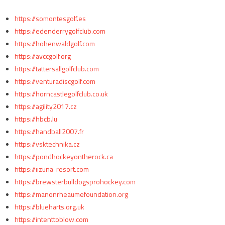
https://somontesgolf.es
https://edenderrygolfclub.com
https://hohenwaldgolf.com
https://avccgolf.org
https://tattersallgolfclub.com
https://venturadiscgolf.com
https://horncastlegolfclub.co.uk
https://agility2017.cz
https://hbcb.lu
https://handball2007.fr
https://vsktechnika.cz
https://pondhockeyontherock.ca
https://iizuna-resort.com
https://brewsterbulldogsprohockey.com
https://manonrheaumefoundation.org
https://blueharts.org.uk
https://intenttoblow.com