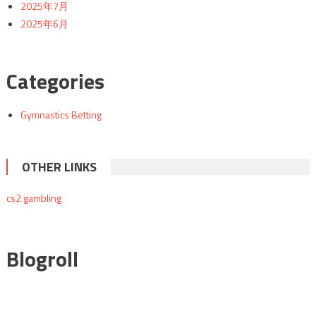
2025年7月
2025年6月
Categories
Gymnastics Betting
OTHER LINKS
cs2 gambling
Blogroll