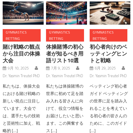
GYMNASTICS
GYMNASTICS
GYMNASTICS
BETTING
BETTING
BETTING
賭け戦略の観点
体操賭博の初心
初心者向けのベ
から注目の体操
者が知るべき用
ッティングヒン
大会
語リスト10選
トと戦略
9月 10, 2025
7月 9, 2025
6月 29, 2025
Dr. Yasmin Treutel PhD
Dr. Yasmin Treutel PhD
Dr. Yasmin Treutel PhD
私たちは、体操大会
私たちは体操賭博の
ベッティング初心者
における賭け戦略の
世界に初めて足を踏
ガイド ベッティング
新しい視点に注目し
み入れる皆さんに向
の世界に足を踏み入
ています。大会で
けて、役立つ情報を
れることを考えてい
は、選手たちの技術
お届けしたいと思い
る初心者の皆さんの
と芸術性に加え、戦
ます。この興奮する
ために、このガイド
略的 […]
ス […]
[…]