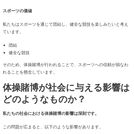
スポーツの価値
私たちはスポーツを通じて団結し、健全な競技を楽しみたいと考え
ています。
団結
健全な競技
そのため、体操賭博が行われることで、スポーツへの信頼が損なわ
れることを懸念しています。
体操賭博が社会に与える影響は
どのようなものか？
私たちの社会における体操賭博の影響は深刻です。
この問題が広まると、以下のような影響があります。