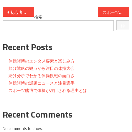
投
初心者でも安心ベッティングエキスパートになる方法
スポーツ賭博ユーザーに人気の体操競技5選
検索
稿
検
ナ
索
ビ
Recent Posts
ゲ
体操賭博のエンタメ要素と楽しみ方
ー
賭け戦略の観点から注目の体操大会
賭け分析でわかる体操観戦の面白さ
シ
体操賭博の話題ニュースと注目選手
ョ
スポーツ賭博で体操が注目される理由とは
ン
Recent Comments
No comments to show.