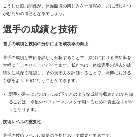
こうした協力関係が、体操賭博の楽しみを一層深め、共に成功をつ
かむための道筋となるでしょう。
選手の成績と技術
選手の成績と技術の分析による成功率の向上
選手の成績と技術を詳しく分析することで、賭けにおける成功率を
大幅に向上させることができます。私たちは、体操選手の過去の成
績を注意深く確認し、その技術力を評価することで、賭博における
予想をより正確に行うことができます。
選手が過去にどのルールの下でどのような成績を収めたのかを知
ることは、今後のパフォーマンスを予測するための貴重な手がか
りとなります。
技術レベルの重要性
選手の技術レベルは賭博の予想において重要な要素です。