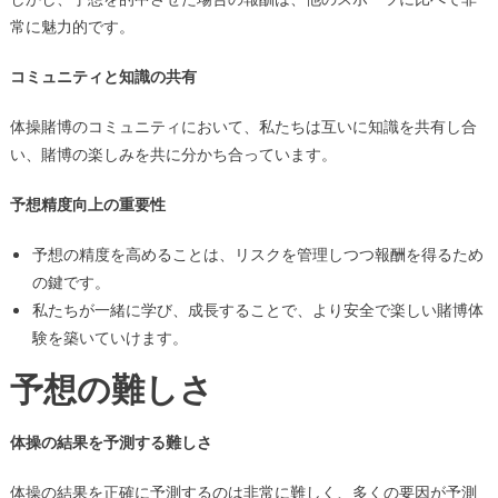
常に魅力的です。
コミュニティと知識の共有
体操賭博のコミュニティにおいて、私たちは互いに知識を共有し合
い、賭博の楽しみを共に分かち合っています。
予想精度向上の重要性
予想の精度を高めることは、リスクを管理しつつ報酬を得るため
の鍵です。
私たちが一緒に学び、成長することで、より安全で楽しい賭博体
験を築いていけます。
予想の難しさ
体操の結果を予測する難しさ
体操の結果を正確に予測するのは非常に難しく、多くの要因が予測