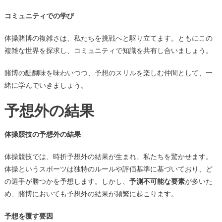
コミュニティでの学び
体操賭博の複雑さは、私たちを挑戦へと駆り立てます。ともにこの
複雑な世界を探求し、コミュニティで知識を共有し合いましょう。
賭博の醍醐味を味わいつつ、予想のスリルを楽しむ仲間として、一
緒に学んでいきましょう。
予想外の結果
体操競技の予想外の結果
体操競技では、時折予想外の結果が生まれ、私たちを驚かせます。
体操というスポーツは独特のルールや評価基準に基づいており、ど
の選手が勝つかを予想します。しかし、
予測不可能な要素
が多いた
め、賭博においても予想外の結果が頻繁に起こります。
予想を覆す要因