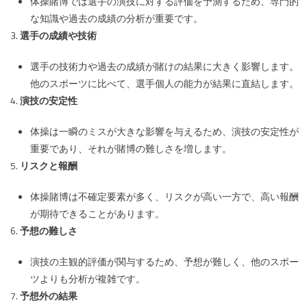
体操賭博では選手の演技に対する評価を予測するため、専門的
な知識や過去の成績の分析が重要です。
選手の成績や技術
選手の技術力や過去の成績が賭けの結果に大きく影響します。
他のスポーツに比べて、選手個人の能力が結果に直結します。
演技の安定性
体操は一瞬のミスが大きな影響を与えるため、演技の安定性が
重要であり、それが賭博の難しさを増します。
リスクと報酬
体操賭博は不確定要素が多く、リスクが高い一方で、高い報酬
が期待できることがあります。
予想の難しさ
演技の主観的評価が関与するため、予想が難しく、他のスポー
ツよりも分析が複雑です。
予想外の結果