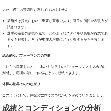
また、選手の芸術性も忘れてはいけません。
芸術性は採点において重要な要素であり、選手の個性や表現力が
試されます。
選手の過去の演技を見て、どのようなスタイルや表現が得意であ
るかを把握し、それが現在の演技にどう影響するかを考察しま
す。
総合的なパフォーマンスの判断
これらの情報をもとに、私たちは選手のパフォーマンスを総合的に
判断し、応援の際に一体感を持って観戦できます。
体操の世界でのつながり
このようにして、体操の世界でのつながりを深めていきましょう。
成績とコンディションの分析