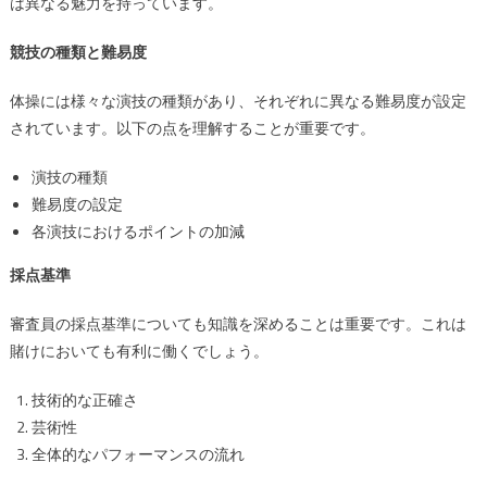
は異なる魅力を持っています。
操
の
競技の種類と難易度
基
礎
体操には様々な演技の種類があり、それぞれに異なる難易度が設定
知
されています。以下の点を理解することが重要です。
識
は
演技の種類
難易度の設定
各演技におけるポイントの加減
採点基準
審査員の採点基準についても知識を深めることは重要です。これは
賭けにおいても有利に働くでしょう。
技術的な正確さ
芸術性
全体的なパフォーマンスの流れ