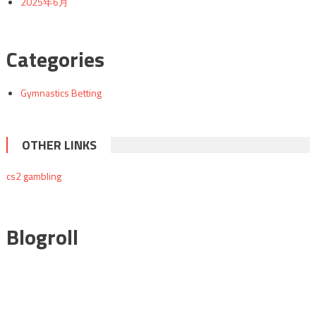
2025年6月
Categories
Gymnastics Betting
OTHER LINKS
cs2 gambling
Blogroll