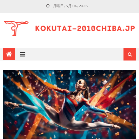
月曜日, 5月 04, 2026