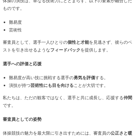
体操の演技は、単なる技術力にとどまらず、以下の要素が融合した
ものです。
難易度
芸術性
審査員として、選手一人ひとりの
個性と才能
を見逃さず、彼らのベ
ストを引き出せるような
フィードバック
を提供します。
選手への評価と応援
難易度が高い技に挑戦する選手の
勇気を評価
する。
演技が持つ
芸術性にも目を向ける
ことが大切です。
私たちは、ただの観客ではなく、選手と共に成長し、応援する
仲間
です。
審査員としての姿勢
体操競技の魅力を最大限に引き出すためには、審査員の
公正さと暖