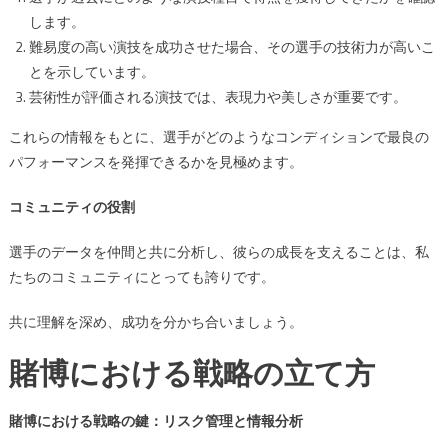
します。
難易度の高い演技を成功させた場合、その選手の技術力が高いこ
とを示しています。
芸術性が評価される演技では、表現力や美しさが重要です。
これらの情報をもとに、選手がどのようなコンディションで最良の
パフォーマンスを発揮できるかを見極めます。
コミュニティの役割
選手のデータを仲間と共に分析し、彼らの成長を支えることは、私
たちのコミュニティにとっても誇りです。
共に理解を深め、成功を分かち合いましょう。
賭博における戦略の立て方
賭博における戦略の鍵：リスク管理と情報分析