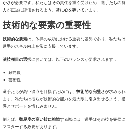
かさ
が必要です。私たちはその責任を重く受け止め、選手たちの努
力が正当に評価されるよう、
常に心を砕いて
います。
技術的な要素の重要性
技術的な要素
は、体操の成功における重要な基盤であり、私たちは
選手のスキル向上を常に支援しています。
演技種目の選択
においては、以下のバランスが要求されます：
難易度
芸術性
選手たちが高い得点を目指すためには、
技術的な完璧さ
が求められ
ます。私たちは彼らが技術的な能力を最大限に引き出せるよう、指
導とサポートを惜しみません。
例えば、
難易度の高い技に挑戦
する際には、選手はその技を完璧に
マスターする必要があります。